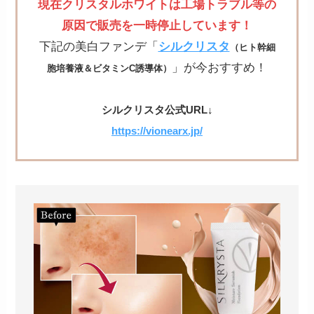
現在クリスタルホワイトは工場トラブル等の
原因で販売を一時停止しています！
下記の美白ファンデ「
シルクリスタ
（ヒト幹細
」が今おすすめ！
胞培養液＆ビタミンC誘導体）
シルクリスタ公式URL↓
https://vionearx.jp/