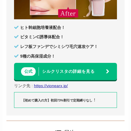
ヒト幹細胞培養液配合！
ビタミンC誘導体配合！
レフ板ファンデでシミシワ毛穴速攻ケア！
9種の高保湿成分！
シルクリスタの詳細を見る
公式
リンク先 :
https://vionearx.jp/
！
【初めて購入の方】初回73%割引で定期縛りなし