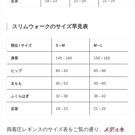
足首
19～23
21～25
21～25
スリムウォークのサイズ早見表
部位 / サイズ
S～M
M～L
身長
145～160
150～165
ヒップ
80～93
85～98
太もも
45～53
50～60
ふくらはぎ
32～38
36～42
足首
19～23
21～25
両着圧レギンスのサイズ表をご覧の通り、
メディキ