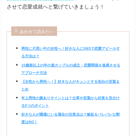
させて恋愛成就へと繋げていきましょう！
あわせて読みたい
男性に片思い中の女性へ！好きな人にSNSで恋愛アピールす
る方法は？
10歳差以上の年の差カップルの成立・恋愛関係を進展させる
アプローチ方法
【女性から男性へ！】好きな人がキュンとする告白の言葉ま
とめ
年上男性の脈ありサインとは？仕草や言葉から好意を見分け
る5つのポイント
好きな人が職場にいる場合の注意点は？嫉妬＆バレバレな態
度はNG！