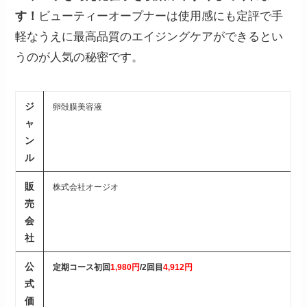
す！
ビューティーオープナーは使用感にも定評で手
軽なうえに最高品質のエイジングケアができるとい
うのが人気の秘密です。
ジ
卵殻膜美容液
ャ
ン
ル
販
株式会社オージオ
売
会
社
公
定期コース初回
1,980円
/2回目
4,912円
式
価