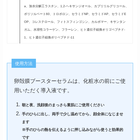
a、加水分解工ラスチン、1,2-ヘキサンジオール、カプリリルグリコール、
ポリソルベート60、トロポロン、セラミドNP、セラミドAP、セラミドE
OP、コレステロール、フィトスフィンゴシン、カルボマー、キサンタン
ガム、水溶性コラーゲン、フラーレン、ヒト遺伝子組換オリゴペプチド-
1、ヒト遺伝子組換ポリペプチド-11
使用方法
卵殻膜ブースターセラムは、化粧水の前にご使
用いただく導入液です。
朝と夜、洗顔後のまっさら素肌にご使用ください
手のひらに出し、両手で少し温めてから、顔全体になじませ
ます
※手のひらの熱を伝えるように押し込みながら使うと効果的
です