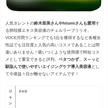
人気タレントの
鈴木亜美さんやhitomiさんも愛用
す
る卵殻膜エキス美容液のチェルラーブリリオ。
VOCE月間ランキングでも1位を獲得するなど各種女
性誌でも注目度と人気の高いコスメであることは間
違いありません！吸いつくような使用感で時短コス
メとして重宝できると評判。
ベタつかず、ス～ッと
馴染んで使いやすいエイジングケア導入美容液
とし
て今後益々目が離せないアイテムです！
ジ
美容液
ャ
ン