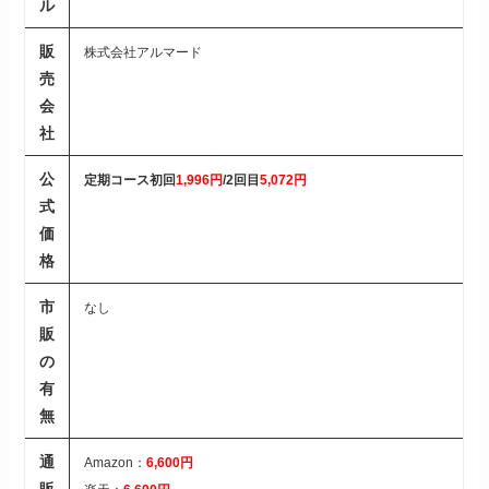
ル
販
株式会社アルマード
売
会
社
公
定期コース初回
1,996円
/2回目
5,072円
式
価
格
市
なし
販
の
有
無
通
Amazon：
6,600円
販