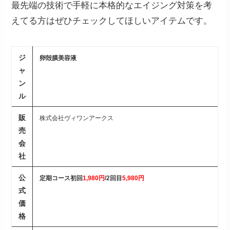
最先端の技術で手軽に本格的なエイジング対策を考
えてる方はぜひチェックしてほしいアイテムです。
ジ
卵殻膜美容液
ャ
ン
ル
販
株式会社ヴィワンアークス
売
会
社
公
定期コース初回
1,980円
/2回目
5,980円
式
価
格