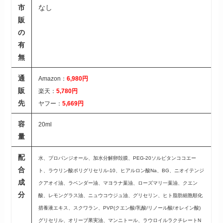
市
なし
販
の
有
無
通
Amazon：
6,980円
販
楽天：
5,780円
先
ヤフー：
5,669円
容
20ml
量
配
水、プロパンジオール、加水分解卵殻膜、PEG-20ソルピタンココエー
合
ト、ラウリン酸ポリグリセリル-10、ヒアルロン酸Na、BG、ニオイテンジ
成
クアオイ油、ラベンダー油、マヨラナ葉油、ローズマリ一葉油、クエン
分
酸、レモングラス油、ニュウコウジュ油、グリセリン、ヒト脂肪細胞順化
措養液エキス、スクワラン、PVP(クエン酸/乳酸/リノール酸/オレイン酸)
グリセリル、オリーブ果実油、マンニトール、ラウロイルラクチレートN