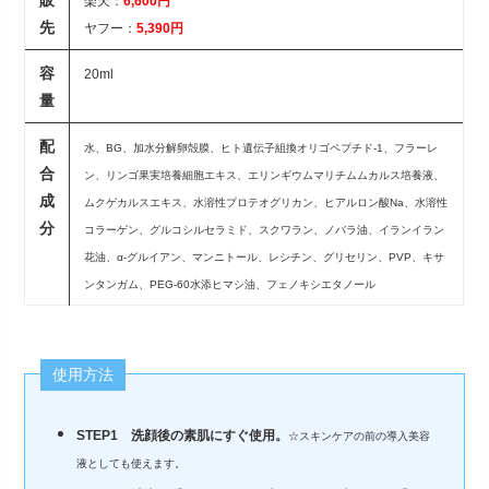
楽天：
6,600円
先
ヤフー：
5,390円
容
20ml
量
配
水、BG、加水分解卵殻膜、ヒト遺伝子組換オリゴペプチド-1、フラーレ
合
ン、リンゴ果実培養細胞エキス、エリンギウムマリチムムカルス培養液、
成
ムクゲカルスエキス、水溶性プロテオグリカン、ヒアルロン酸Na、水溶性
分
コラーゲン、グルコシルセラミド、スクワラン、ノバラ油、イランイラン
花油、α-グルイアン、マンニトール、レシチン、グリセリン、PVP、キサ
ンタンガム、PEG-60水添ヒマシ油、フェノキシエタノール
使用方法
STEP1 洗顔後の素肌にすぐ使用。
☆スキンケアの前の導入美容
液としても使えます。