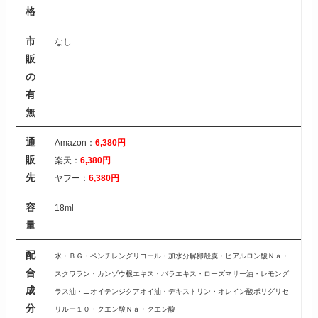
格
市
なし
販
の
有
無
通
Amazon：
6,380円
販
楽天：
6,380円
先
ヤフー：
6,380円
容
18ml
量
配
水・ＢＧ・ペンチレングリコール・加水分解卵殻膜・ヒアルロン酸Ｎａ・
合
スクワラン・カンゾウ根エキス・バラエキス・ローズマリー油・レモング
成
ラス油・ニオイテンジクアオイ油・デキストリン・オレイン酸ポリグリセ
分
リルー１０・クエン酸Ｎａ・クエン酸